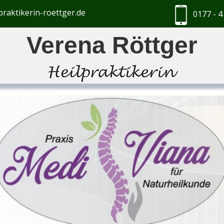
praktikerin-roettger.de
0177 - 4
Verena Röttger